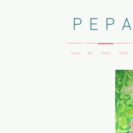
P E P 
Home
Bio
Works
Grafik