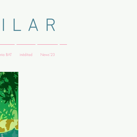
 L A R
ria BAT
inéditad
News'23