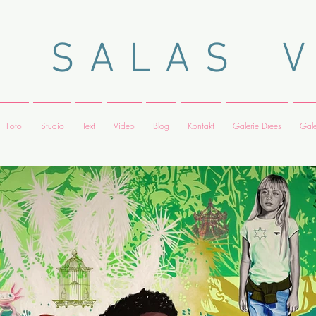
A S A L A S V I
Foto
Studio
Text
Video
Blog
Kontakt
Galerie Drees
Gale