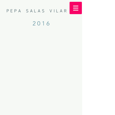
P E P A S A L A S V I L A R
2 0 1 6